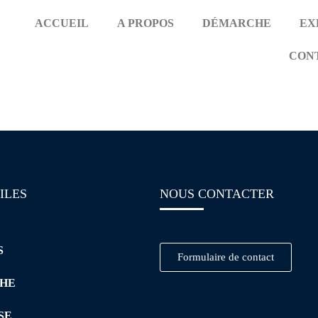
ACCUEIL
A PROPOS
DÉMARCHE
EX
CON
mation Supply Chain M
ILES
NOUS CONTACTER
S
Formulaire de contact
HE
SE