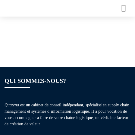
Plaquette de
formation – Lean
Manufacturing
QUI SOMMES-NOUS?
Quatena
est un cabinet de conseil indépendant, spécialisé en supply chain
management et systèmes d’information logistique. Il a pour vocation de
vous accompagner à faire de votre chaîne logistique, un véritable facteur
de création de valeur