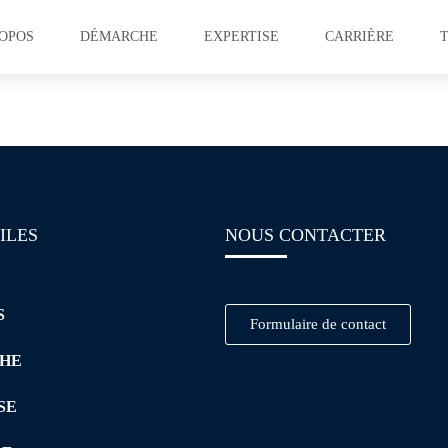
ROPOS
DÉMARCHE
EXPERTISE
CARRIÈRE
ation – Lean Manufactu
ILES
NOUS CONTACTER
S
Formulaire de contact
HE
SE