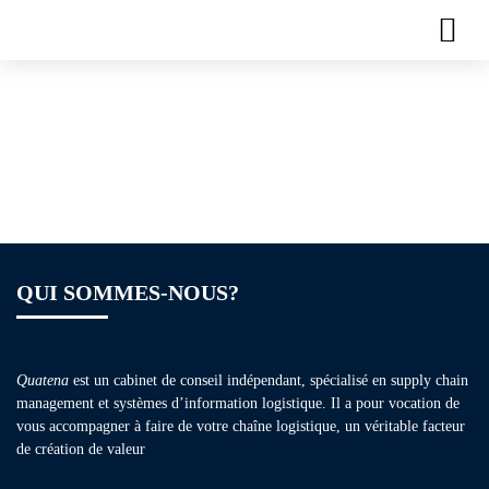
Plaquette de
formation – Lean
Manufacturing
QUI SOMMES-NOUS?
Quatena
est un cabinet de conseil indépendant, spécialisé en supply chain
management et systèmes d’information logistique. Il a pour vocation de
vous accompagner à faire de votre chaîne logistique, un véritable facteur
de création de valeur