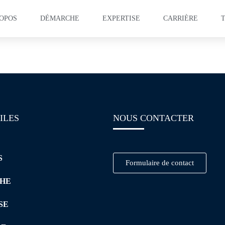
ROPOS
DÉMARCHE
EXPERTISE
CARRIÈRE
ation – Lean Manufactu
ILES
NOUS CONTACTER
S
Formulaire de contact
HE
SE