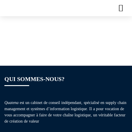
Plaquette de
formation – Lean
Manufacturing
QUI SOMMES-NOUS?
Quatena
est un cabinet de conseil indépendant, spécialisé en supply chain
management et systèmes d’information logistique. Il a pour vocation de
vous accompagner à faire de votre chaîne logistique, un véritable facteur
de création de valeur