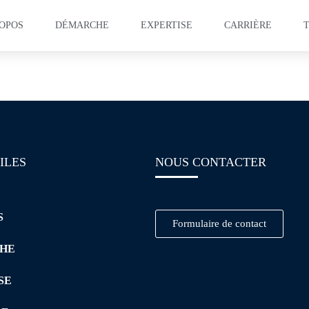
ROPOS
DÉMARCHE
EXPERTISE
CARRIÈRE
ation – Lean Manufactu
ILES
NOUS CONTACTER
S
Formulaire de contact
HE
SE