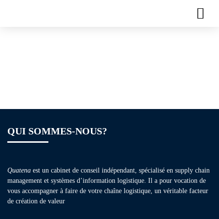
Plaquette de
formation – Lean
Manufacturing
QUI SOMMES-NOUS?
Quatena
est un cabinet de conseil indépendant, spécialisé en supply chain
management et systèmes d’information logistique. Il a pour vocation de
vous accompagner à faire de votre chaîne logistique, un véritable facteur
de création de valeur