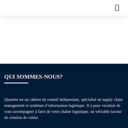
Plaquette de
formation – Lean
Manufacturing
QUI SOMMES-NOUS?
Quatena
est un cabinet de conseil indépendant, spécialisé en supply chain
management et systèmes d’information logistique. Il a pour vocation de
vous accompagner à faire de votre chaîne logistique, un véritable facteur
de création de valeur