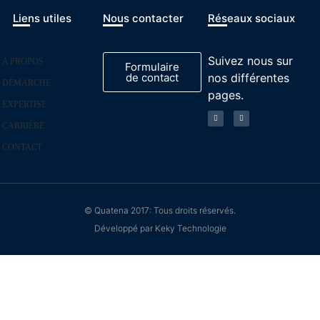
Liens utiles
Nous contacter
Réseaux sociaux
Suivez nous sur
A PROPOS
Formulaire
de contact
nos différentes
DÉMARCHE
pages.
EXPERTISE
CARRIÈRE
CONTACT
© Quatena 2017: Tous droits réservés.
Développé par Keky Technologie