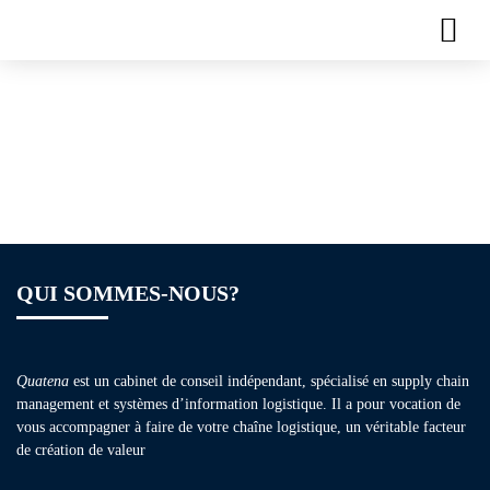
Plaquette de
formation – Lean
Manufacturing
QUI SOMMES-NOUS?
Quatena
est un cabinet de conseil indépendant, spécialisé en supply chain
management et systèmes d’information logistique. Il a pour vocation de
vous accompagner à faire de votre chaîne logistique, un véritable facteur
de création de valeur