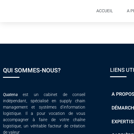
ACCUEIL
A 
Plaquette de form
QUI SOMMES-NOUS?
LIENS UT
A PROPO
Quatena
est un cabinet de conseil
indépendant, spécialisé en supply chain
DÉMARCH
management et systèmes d’information
logistique. Il a pour vocation de vous
accompagner à faire de votre chaîne
EXPERTIS
logistique, un véritable facteur de création
de valeur