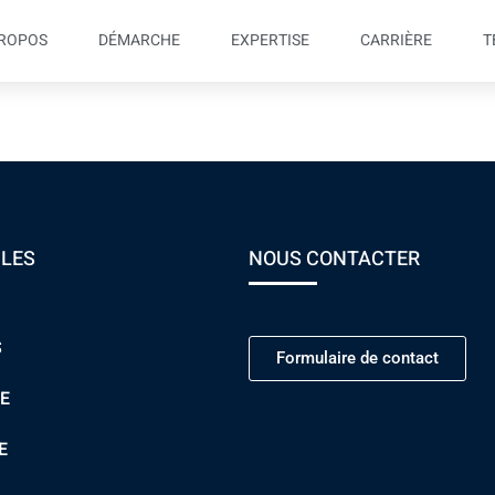
PROPOS
DÉMARCHE
EXPERTISE
CARRIÈRE
T
ation – Lean Manufactu
ILES
NOUS CONTACTER
S
Formulaire de contact
E
E