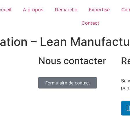
cueil
A propos
Démarche
Expertise
Car
Contact
ation – Lean Manufactu
Nous contacter
R
Suiv
Formulaire de contact
pag