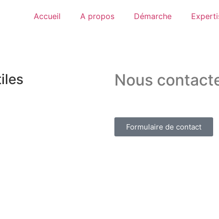
Accueil
A propos
Démarche
Experti
ation – Lean Manufactu
Nous contact
iles
Formulaire de contact