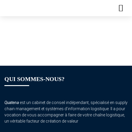
Plaquette de
formation – Lean
Manufacturing
QUI SOMMES-NOUS?
Quatena
est un cabinet de conseil indépendant, spécialisé en supply
chain management et systèmes d’information logistique. Il a pour
vocation de vous accompagner à faire de votre chaîne logistique,
un véritable facteur de création de valeur