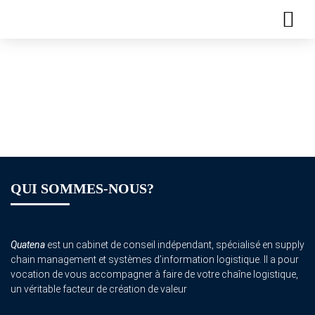
Plaquette de
formation – Lean
Manufacturing
QUI SOMMES-NOUS?
Quatena
est un cabinet de conseil indépendant, spécialisé en supply
chain management et systèmes d’information logistique. Il a pour
vocation de vous accompagner à faire de votre chaîne logistique,
un véritable facteur de création de valeur