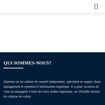
Plaquette de
formation – Lean
Manufacturing
QUI SOMMES-NOUS?
Quatena
est un cabinet de conseil indépendant, spécialisé en supply chain
management et systèmes d’information logistique. Il a pour vocation de
vous accompagner à faire de votre chaîne logistique, un véritable facteur
de création de valeur