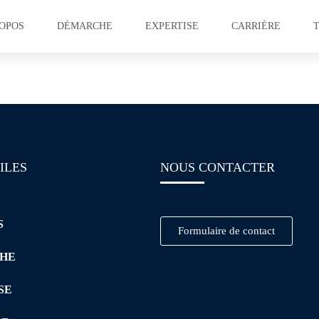
ROPOS
DÉMARCHE
EXPERTISE
CARRIÈRE
ation – Lean Manufactu
ILES
NOUS CONTACTER
S
Formulaire de contact
HE
SE