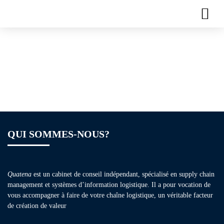
Plaquette de
formation – Lean
Manufacturing
QUI SOMMES-NOUS?
Quatena
est un cabinet de conseil indépendant, spécialisé en supply chain
management et systèmes d’information logistique. Il a pour vocation de
vous accompagner à faire de votre chaîne logistique, un véritable facteur
de création de valeur