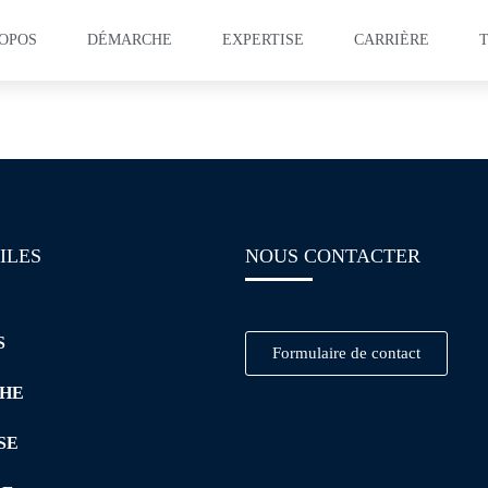
ROPOS
DÉMARCHE
EXPERTISE
CARRIÈRE
ation – Lean Manufactu
ILES
NOUS CONTACTER
S
Formulaire de contact
HE
SE