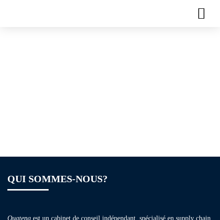
Comment élaborer
une Stratégie Supply
Chain ou une
stratégie
d’approvisionnement
QUI SOMMES-NOUS?
Quatena
est un cabinet de conseil indépendant, spécialisé en supply chain