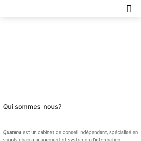
Comment élaborer
une Stratégie Supply
Chain ou une
stratégie
d’approvisionnement
Qui sommes-nous?
Quatena
est un cabinet de conseil indépendant, spécialisé en
supply chain management et systèmes d’information